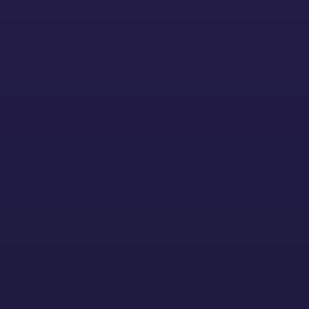
智能诊断
利用AI辅助医生进行疾病诊断